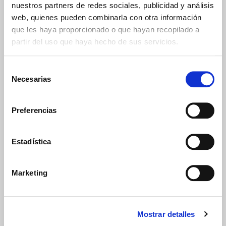
nuestros partners de redes sociales, publicidad y análisis
Nombre
web, quienes pueden combinarla con otra información
que les haya proporcionado o que hayan recopilado a
partir del uso que haya hecho de sus servicios.
Apellido
Selección
Necesarias
de
consentimiento
Email
Preferencias
En idiomas
Estadística
Italiano
English
Marketing
Español
Français
Português
Mostrar detalles
He leído y aceptado los términos y condiciones de la
Política de Privacidad