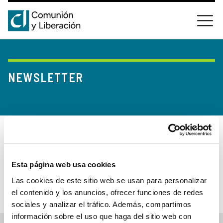
NEWSLETTER
Noticias, entrevistas, cartas y relatos. Y también
documentos para descargar e información relacionada
Esta página web usa cookies
con la vida del Movimiento. Mantente al día, suscríbete a
la newsletter de noticias de la web internacional de CL
Las cookies de este sitio web se usan para personalizar
el contenido y los anuncios, ofrecer funciones de redes
sociales y analizar el tráfico. Además, compartimos
información sobre el uso que haga del sitio web con