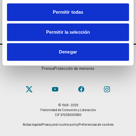
SUSCRÍBETE
Permitir todas
Permitir la selección
Denegar
CONTACTOS
Prensa
Protección de menores
© 1996 - 2026
Fraternidad de Comunión y Liberación
CIF 97038000580
Notas legales
Privacy and cookie policy
Preferencias de cookies