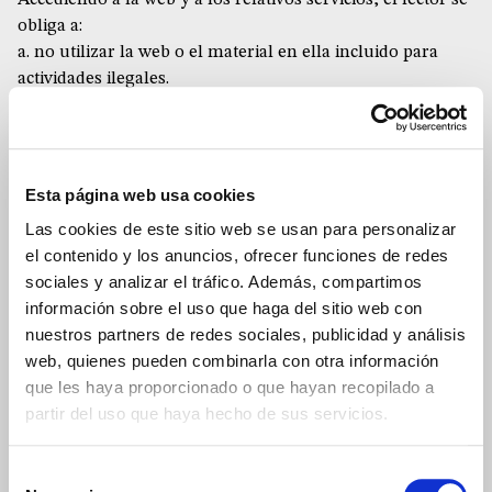
Accediendo a la web y a los relativos servicios, el lector se
obliga a:
a. no utilizar la web o el material en ella incluido para
actividades ilegales.
b. no utilizar la web en modo de interrumpir, dañar o
hacer menos eficiente una parte o la totalidad de ella o en
modo de dañar cualquier modo la eficacia o la
funcionalidad de la web;
Esta página web usa cookies
c. no utilizar la web para la transmisión o la introducción
Las cookies de este sitio web se usan para personalizar
de virus o cualquier otro material que de algún modo
el contenido y los anuncios, ofrecer funciones de redes
pueda generar algún perjuicio;
sociales y analizar el tráfico. Además, compartimos
d. no utilizar la web para transmitir material con fines
información sobre el uso que haga del sitio web con
publicitarios y/o promocionales sin el permiso escrito del
nuestros partners de redes sociales, publicidad y análisis
editor.
web, quienes pueden combinarla con otra información
La Fraternidad de Comunión y Liberación no es
que les haya proporcionado o que hayan recopilado a
responsable del material utilizado y/o del
partir del uso que haya hecho de sus servicios.
comportamiento de los lectores durante la navegación en
la web. No se asume, tampoco, ninguna responsabilidad
Selección
relativa a la transmisión al ordenador del lector de